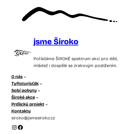
Skip
to
content
jsme Široko
Pořádáme ŠIROKÉ spektrum akcí pro děti,
mládež i dospělé se zrakovým postižením.
O nás
Tyfloturisťák
Sobí pobyty
Široké akce
Prďácký projekt
Kontakty
siroko@jsmesiroko.cz
Instagram
Facebook