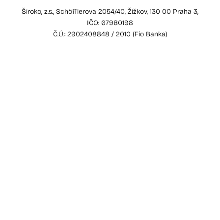
Široko, z.s., Schöfflerova 2054/40, Žižkov, 130 00 Praha 3,
IČO: 67980198
Č.Ú.: 2902408848 / 2010 (Fio Banka)