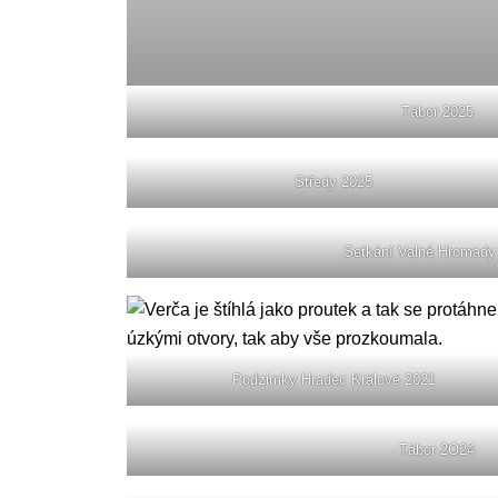
Tábor 2025
Středy 2025
Setkání Valné Hromady
Podzimky Hradec Králové 2021
Tábor 2O24