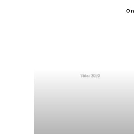
O n
TYFLOTURISŤÁK
Tábor 2019