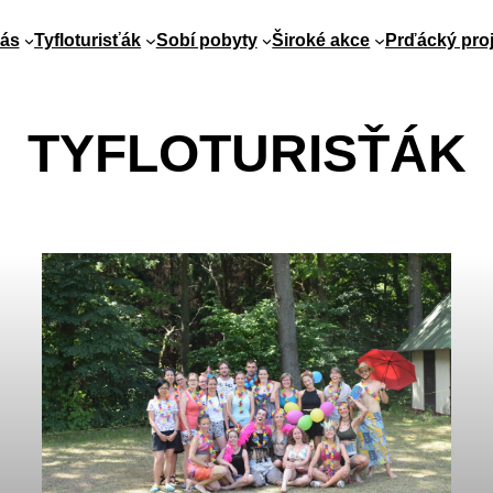
ás
Tyfloturisťák
Sobí pobyty
Široké akce
Prďácký proj
TYFLOTURISŤÁK