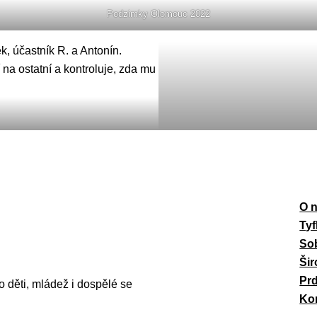
Podzimky Olomouc 2022
O 
Tyf
So
Šir
Prď
děti, mládež i dospělé se
Ko