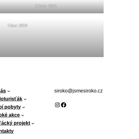
Středy 2025
Tábor 2024
nás
siroko@jsmesiroko.cz
loturisťák
Instagram
Facebook
bí pobyty
oké akce
ácký projekt
ntakty