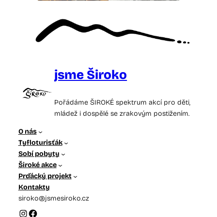
jsme Široko
Pořádáme ŠIROKÉ spektrum akcí pro děti,
mládež i dospělé se zrakovým postižením.
O nás
Tyfloturisťák
Sobí pobyty
Široké akce
Prďácký projekt
Kontakty
siroko@jsmesiroko.cz
Instagram
Facebook