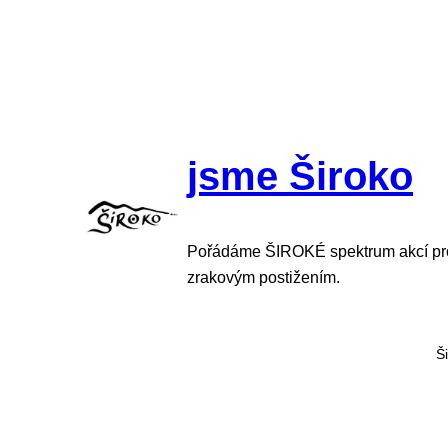
Skip
to
content
jsme Široko
Pořádáme ŠIROKÉ spektrum akcí pro 
zrakovým postižením.
Š