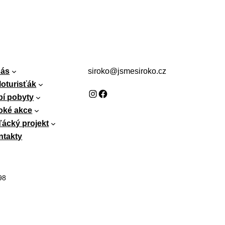
nás
siroko@jsmesiroko.cz
loturisťák
Instagram
Facebook
bí pobyty
oké akce
ácký projekt
ntakty
98