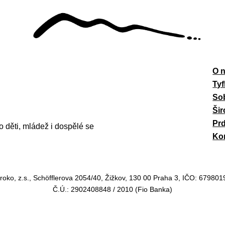
O 
Tyf
So
Šir
Prď
děti, mládež i dospělé se
Ko
iroko, z.s., Schöfflerova 2054/40, Žižkov, 130 00 Praha 3, IČO: 679801
Č.Ú.: 2902408848 / 2010 (Fio Banka)